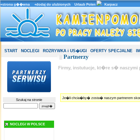
+strona g��wna
+dodaj do ulubionych
Urlaub Polen
Karpacz
START
NOCLEGI
ROZRYWKA i US�UGI
OFERTY SPECJALNE
I
Partnerzy
Firmy, instutucje, kt�re s� naszymi 
Je�li chcia�by� zosta� naszym partnerem skonta
Szukaj na stronie
NOCLEGI W POLSCE