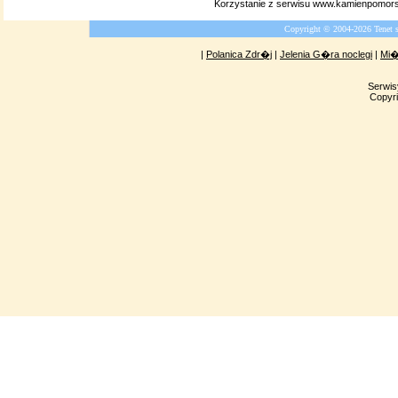
Korzystanie z serwisu www.kamienpomors
Copyright © 2004-2026 Tenet 
|
Polanica Zdr�j
|
Jelenia G�ra noclegi
|
Mi�
Serwis
Copyri