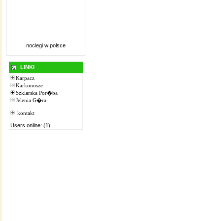
noclegi w polsce
LINKI
Karpacz
Karkonosze
Szklarska Por�ba
Jelenia G�ra
kontakt
Users online: (1)