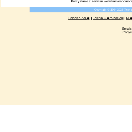
Korzystanie z serwisu www.kamienpomors
Copyright © 2004-2026 Tenet 
|
Polanica Zdr�j
|
Jelenia G�ra noclegi
|
Mi�
Serwis
Copyri