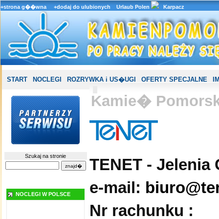
+strona g��wna
+dodaj do ulubionych
Urlaub Polen
Karpacz
START
NOCLEGI
ROZRYWKA i US�UGI
OFERTY SPECJALNE
I
Kamie� Pomorski
Szukaj na stronie
TENET - Jelenia
e-mail:
biuro@ten
NOCLEGI W POLSCE
Nr rachunku :