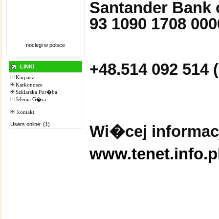
Santander Bank 
93 1090 1708 000
noclegi w polsce
+48.514 092 514 (
LINKI
Karpacz
Karkonosze
Szklarska Por�ba
Jelenia G�ra
kontakt
Users online: (1)
Wi�cej informacji
www.tenet.info.p